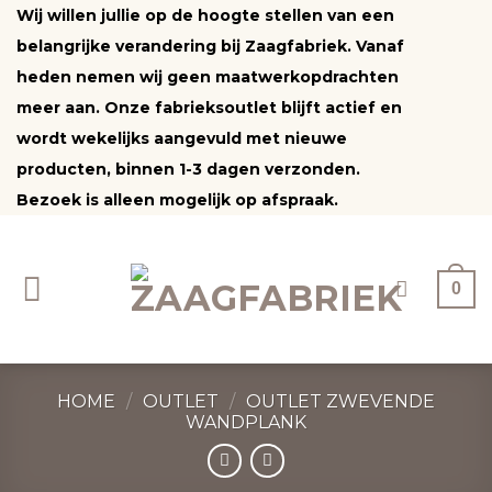
Ga
Wij willen jullie op de hoogte stellen van een
naar
belangrijke verandering bij Zaagfabriek. Vanaf
inhoud
heden nemen wij geen maatwerkopdrachten
meer aan. Onze fabrieksoutlet blijft actief en
wordt wekelijks aangevuld met nieuwe
producten, binnen 1-3 dagen verzonden.
Bezoek is alleen mogelijk op afspraak.
0
HOME
/
OUTLET
/
OUTLET ZWEVENDE
WANDPLANK