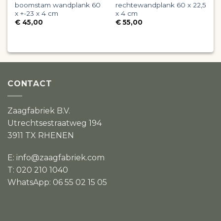
boomstam wandplank 60
rechtewandplank 60 x 22,5
w
x +-23 x 4 cm
x 4 cm
€
45,00
€
55,00
CONTACT
Zaagfabriek B.V.
Utrechtsestraatweg 194
3911 TX RHENEN
E:
info@zaagfabriek.com
T: 020 210 1040
WhatsApp: 06 55 02 15 05