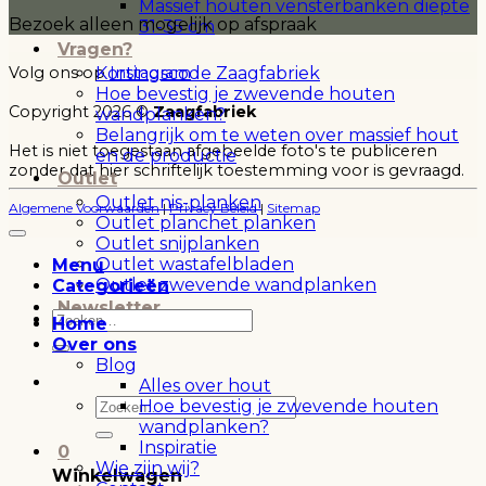
Massief houten vensterbanken diepte
Bezoek alleen mogelijk op afspraak
31-35 cm
Vragen?
I
Kortingscode Zaagfabriek
Volg ons op
Instagram
P
Hoe bevestig je zwevende houten
B
Copyright 2026 ©
Zaagfabriek
wandplanken?
B
Belangrijk om te weten over massief hout
Het is niet toegestaan afgebeelde foto's te publiceren
en de productie
zonder dat hier schriftelijk toestemming voor is gevraagd.
Outlet
T
Outlet nis-planken
Algemene Voorwaarden
|
Privacy Beleid
|
Sitemap
Outlet planchet planken
Outlet snijplanken
Outlet wastafelbladen
Menu
Outlet zwevende wandplanken
Categorieën
Newsletter
Zoeken
Home
naar:
Over ons
Blog
Alles over hout
Zoeken
Hoe bevestig je zwevende houten
naar:
wandplanken?
Inspiratie
0
Wie zijn wij?
Winkelwagen