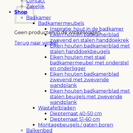
Contact
Zakelijk
Shop
Badkamer
Badkamermeubels
Inspiratie: hout in de badkamer
Geen producten in de winkelwagen.
Eiken houten badkamerblad
zwevend en stalen handdoekrek
Terug naar winkel
Eiken houten badkamerblad met
stalen handdoekbeugels
Eiken houten met staal
badkamermeubel met onderstel
en onderligger
Eiken houten badkamerblad
zwevend met zwevende
wandplank
Eiken houten badkamerblad met
stalen beugels met zwevende
wandplank
Wastafelbladen
Dieptemaat 40-50 cm
Dieptemaat 51-60 cm
Montagebeugels / gaten boren
Balkenbed