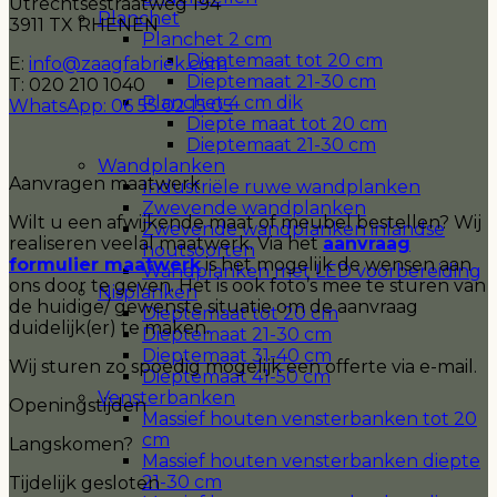
Utrechtsestraatweg 194
Planchet
3911 TX RHENEN
Planchet 2 cm
Dieptemaat tot 20 cm
E:
info@zaagfabriek.com
Dieptemaat 21-30 cm
T: 020 210 1040
Planchet 4 cm dik
WhatsApp: 06 55 02 15 05
Diepte maat tot 20 cm
Dieptemaat 21-30 cm
Wandplanken
Aanvragen maatwerk
Industriële ruwe wandplanken
Zwevende wandplanken
Wilt u een afwijkende maat of meubel bestellen? Wij
Zwevende wandplanken inlandse
realiseren veelal maatwerk. Via het
aanvraag
houtsoorten
formulier maatwerk
is het mogelijk de wensen aan
Wandplanken met LED voorbereiding
ons door te geven. Het is ook foto’s mee te sturen van
Nisplanken
de huidige/ gewenste situatie om de aanvraag
Dieptemaat tot 20 cm
duidelijk(er) te maken.
Dieptemaat 21-30 cm
Dieptemaat 31-40 cm
Wij sturen zo spoedig mogelijk een offerte via e-mail.
Dieptemaat 41-50 cm
Vensterbanken
Openingstijden
Massief houten vensterbanken tot 20
cm
Langskomen?
Massief houten vensterbanken diepte
21-30 cm
Tijdelijk gesloten