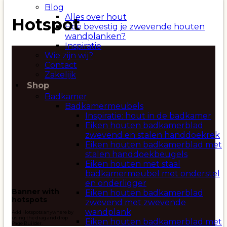
Blog
Alles over hout
Hotspot
Hoe bevestig je zwevende houten
wandplanken?
Inspiratie
Wie zijn wij?
Contact
Zakelijk
Shop
Badkamer
Badkamermeubels
Inspiratie: hout in de badkamer
Eiken houten badkamerblad
zwevend en stalen handdoekrek
Eiken houten badkamerblad met
stalen handdoekbeugels
Eiken houten met staal
badkamermeubel met onderstel
en onderligger
Banner with
Eiken houten badkamerblad
hotspots
zwevend met zwevende
wandplank
Add Hotspots anywhere by
using the drag and drop
Eiken houten badkamerblad met
Page Builder.