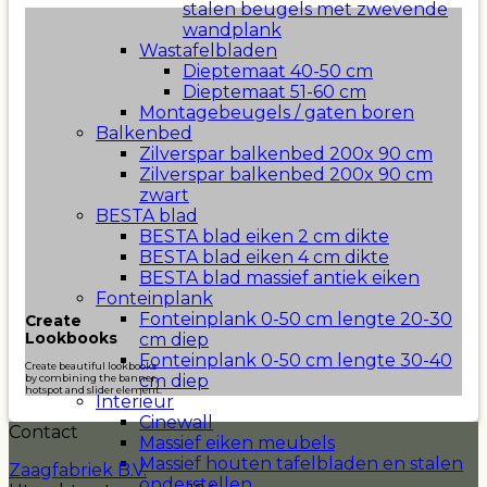
stalen beugels met zwevende
wandplank
Wastafelbladen
Dieptemaat 40-50 cm
Dieptemaat 51-60 cm
Montagebeugels / gaten boren
Balkenbed
Zilverspar balkenbed 200x 90 cm
Zilverspar balkenbed 200x 90 cm
zwart
BESTA blad
BESTA blad eiken 2 cm dikte
BESTA blad eiken 4 cm dikte
BESTA blad massief antiek eiken
Fonteinplank
Fonteinplank 0-50 cm lengte 20-30
Create
cm diep
Lookbooks
Fonteinplank 0-50 cm lengte 30-40
Create beautiful lookbooks
cm diep
by combining the banner,
hotspot and slider element.
Interieur
Cinewall
Contact
Massief eiken meubels
Massief houten tafelbladen en stalen
Zaagfabriek B.V.
onderstellen