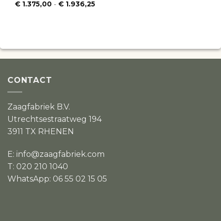
Prijsklasse:
€
1.375,00
-
€
1.936,25
€ 1.375,00
tot
€ 1.936,25
CONTACT
Zaagfabriek B.V.
Utrechtsestraatweg 194
3911 TX RHENEN
E:
info@zaagfabriek.com
T: 020 210 1040
WhatsApp: 06 55 02 15 05