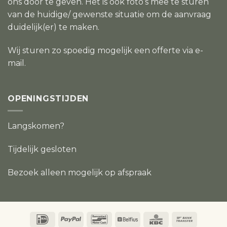
ons door te geven. Het is ook foto’s mee te sturen
van de huidige/ gewenste situatie om de aanvraag
duidelijk(er) te maken.
Wij sturen zo spoedig mogelijk een offerte via e-
mail.
OPENINGSTIJDEN
Langskomen?
Tijdelijk gesloten
Bezoek alleen mogelijk op afspraak
IDeal
PayPal
Bancontact
Belfius
KBC
Bank