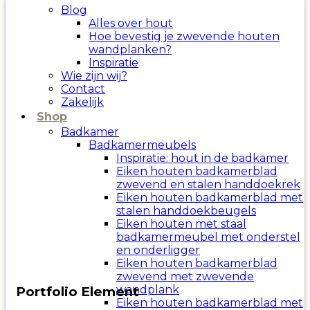
Blog
Alles over hout
Hoe bevestig je zwevende houten
wandplanken?
Inspiratie
Wie zijn wij?
Contact
Zakelijk
Shop
Badkamer
Badkamermeubels
Inspiratie: hout in de badkamer
Eiken houten badkamerblad
zwevend en stalen handdoekrek
Eiken houten badkamerblad met
stalen handdoekbeugels
Eiken houten met staal
badkamermeubel met onderstel
en onderligger
Eiken houten badkamerblad
zwevend met zwevende
wandplank
Portfolio Element
Eiken houten badkamerblad met