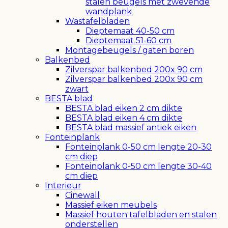
stalen beugels met zwevende
wandplank
Wastafelbladen
Dieptemaat 40-50 cm
Dieptemaat 51-60 cm
Montagebeugels / gaten boren
Balkenbed
Zilverspar balkenbed 200x 90 cm
Zilverspar balkenbed 200x 90 cm
zwart
BESTA blad
BESTA blad eiken 2 cm dikte
BESTA blad eiken 4 cm dikte
BESTA blad massief antiek eiken
Fonteinplank
Fonteinplank 0-50 cm lengte 20-30
cm diep
Fonteinplank 0-50 cm lengte 30-40
cm diep
Interieur
Cinewall
Massief eiken meubels
Massief houten tafelbladen en stalen
onderstellen