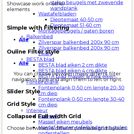
stalen beugels met zwevende
Showcase work or other
wandplank
elements
Wastafelbladen
Dieptemaat 40-50 cm
Dieptemaat 51-60 cm
Simple with Filtering
Montagebeugels / gaten boren
Balkenbed
Alle
Zilverspar balkenbed 200x 90 cm
Zilverspar balkenbed 200x 90 cm
Ouline Filter style
zwart
BESTA blad
Alle
BESTA blad eiken 2 cm dikte
BESTA blad eiken 4 cm dikte
You can choose between many differnt filter
BESTA blad massief antiek eiken
navigation style and align them to left or right.
Fonteinplank
Fonteinplank 0-50 cm lengte 20-30
Slider Style
cm diep
Fonteinplank 0-50 cm lengte 30-40
Grid Style
cm diep
Interieur
Collapsed Full width Grid
Cinewall
Massief eiken meubels
Massief houten tafelbladen en stalen
Choose between 14 differnt premade grid layouts.
onderstellen