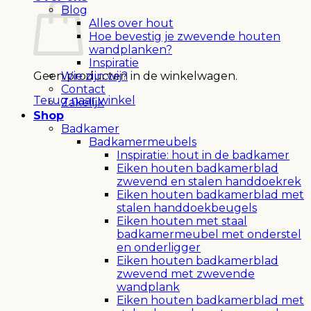
Blog
Alles over hout
Hoe bevestig je zwevende houten
wandplanken?
Inspiratie
Geen producten in de winkelwagen.
Wie zijn wij?
Contact
Terug naar winkel
Zakelijk
Shop
Badkamer
Badkamermeubels
Inspiratie: hout in de badkamer
Eiken houten badkamerblad
zwevend en stalen handdoekrek
Eiken houten badkamerblad met
stalen handdoekbeugels
Eiken houten met staal
badkamermeubel met onderstel
en onderligger
Eiken houten badkamerblad
zwevend met zwevende
wandplank
Eiken houten badkamerblad met