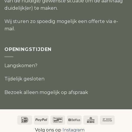
van de huidige/ gewenste situatie om de aanvraag
duidelijk(er) te maken.
Wij sturen zo spoedig mogelijk een offerte via e-
mail.
OPENINGSTIJDEN
Langskomen?
Tijdelijk gesloten
Bezoek alleen mogelijk op afspraak
IDeal
PayPal
Bancontact
Belfius
KBC
Bank
Transfer
Volg ons op
Instagram