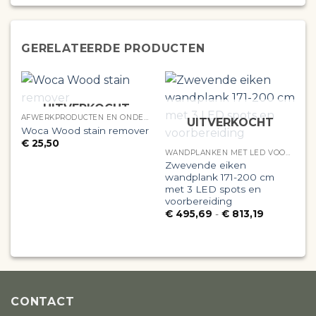
GERELATEERDE PRODUCTEN
UITVERKOCHT
AFWERKPRODUCTEN EN ONDERHOUD
UITVERKOCHT
W
Woca Wood stain remover
s
€
25,50
WANDPLANKEN MET LED VOORBEREIDING
Zwevende eiken
wandplank 171-200 cm
met 3 LED spots en
voorbereiding
Prijsklasse:
€
495,69
-
€
813,19
€ 495,69
tot
€ 813,19
CONTACT