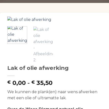
Lak of olie afwerking
Prijsklasse:
0,00
-
35,50
€
€
€ 0,00
We kunnen de plank(en) naar wens afwerken
tot
met een olie of ultramatte lak.
€ 35,50