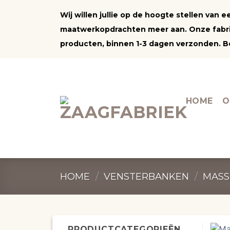
Ga
Wij willen jullie op de hoogte stellen van
naar
maatwerkopdrachten meer aan. Onze fabrie
inhoud
producten, binnen 1-3 dagen verzonden. Be
HOME
O
HOME
/
VENSTERBANKEN
/
MASS
PRODUCTCATEGORIEËN