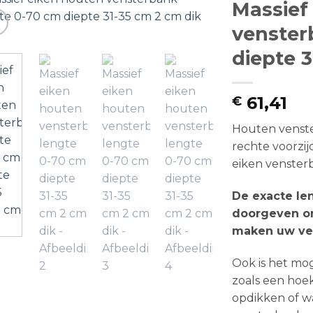
Massief
venster
diepte 3
61,41
€
Houten venst
rechte voorzij
eiken venster
De exacte le
doorgeven on
maken uw ve
Ook is het mo
zoals een hoek
opdikken of w