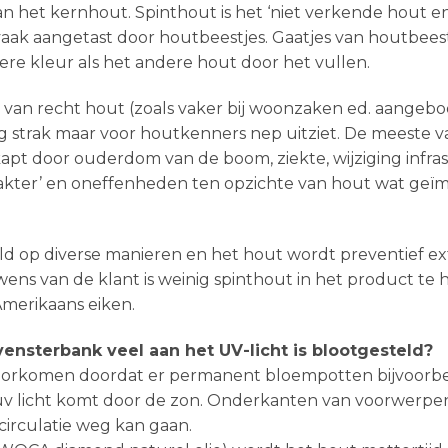
n het kernhout. Spinthout is het ‘niet verkende hout en
vaak aangetast door houtbeestjes. Gaatjes van houtbee
dere kleur als het andere hout door het vullen.
n recht hout (zoals vaker bij woonzaken ed. aangebo
rg strak maar voor houtkenners nep uitziet. De meeste va
pt door ouderdom van de boom, ziekte, wijziging infra
akter’ en oneffenheden ten opzichte van hout wat geïmp
 op diverse manieren en het hout wordt preventief ex
e wens van de klant is weinig spinthout in het product t
Amerikaans eiken.
ensterbank veel aan het UV-licht is blootgesteld?
voorkomen doordat er permanent bloempotten bijvoorb
 licht komt door de zon. Onderkanten van voorwerpen di
 circulatie weg kan gaan.