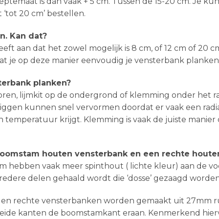
ieptemaat is dan vaak + 5 cm. Tussen de 15-20 cm. Je ku
‘tot 20 cm’ bestellen.
n. Kan dat?
ft aan dat het zowel mogelijk is 8 cm, of 12 cm of 20 cm
at je op deze manier eenvoudig je vensterbank planken 
terbank planken?
oren, lijmkit op de ondergrond of klemming onder het 
 liggen kunnen snel vervormen doordat er vaak een radia
n temperatuur krijgt. Klemming is vaak de juiste manier 
 boomstam houten vensterbank en een rechte houte
ebben vaak meer spinthout ( lichte kleur) aan de voor
redere delen gehaald wordt die ‘dosse’ gezaagd worden
n rechte vensterbanken worden gemaakt uit 27mm ruw 
beide kanten de boomstamkant eraan. Kenmerkend hiervo