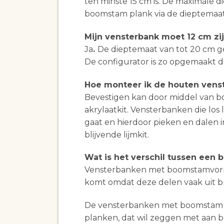
ten minste 15 cm is. De maximale d
boomstam plank via de dieptemaat 
Mijn vensterbank moet 12 cm zij
Ja
.
De dieptemaat van tot 20 cm gee
De configurator is zo opgemaakt d
Hoe monteer ik de houten vens
Bevestigen kan door middel van b
akrylaatkit. Vensterbanken die los
gaat en hierdoor pieken en dalen i
blijvende lijmkit.
Wat is het verschil tussen een
Vensterbanken met boomstamvorm h
komt omdat deze delen vaak uit b
De vensterbanken met boomstam e
planken, dat wil zeggen met aan 