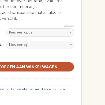
ank net over het randje valt. Per
t er een meerprijs.
een transparante matte lak/olie.
 verschil.
WISSEN
g
houten vensterbank lengte 0-70 cm diepte 31-35 cm 2 cm 
VOEGEN AAN WINKELWAGEN
sief houten vensterbanken diepte 31-35 cm
,