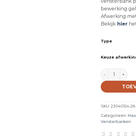
vensterbank pl
bewerking geld
Afwerking met 
Bekijk
hier
het
Type
Keuze afwerkin
Massief eiken 
TOE
SKU:
23040124-26
Categorieën:
Mas
Vensterbanken