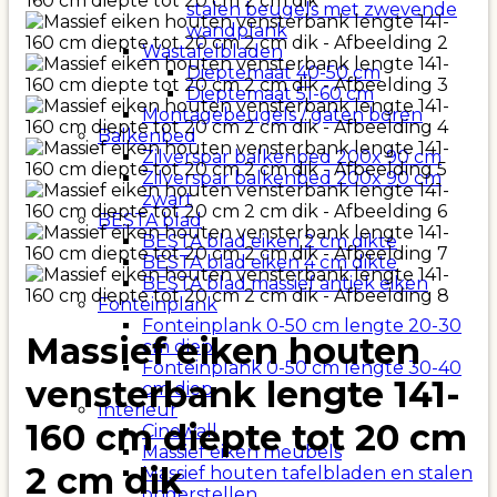
stalen beugels met zwevende
wandplank
Wastafelbladen
Dieptemaat 40-50 cm
Dieptemaat 51-60 cm
Montagebeugels / gaten boren
Balkenbed
Zilverspar balkenbed 200x 90 cm
Zilverspar balkenbed 200x 90 cm
zwart
BESTA blad
BESTA blad eiken 2 cm dikte
BESTA blad eiken 4 cm dikte
BESTA blad massief antiek eiken
Fonteinplank
Fonteinplank 0-50 cm lengte 20-30
Massief eiken houten
cm diep
Fonteinplank 0-50 cm lengte 30-40
vensterbank lengte 141-
cm diep
Interieur
160 cm diepte tot 20 cm
Cinewall
Massief eiken meubels
2 cm dik
Massief houten tafelbladen en stalen
onderstellen