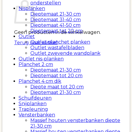
onderstellen
Nisplanken
Dieptemaat 21-30 cm
Dieptemaat 31-40 cm
Dieptemaat 41-50 cm
Dieptemaat tot 20 cm
Geen producten in de winkelwagen.
Outlet
Outlet planchet planken
Terug naar winkel
Outlet wastafelbladen
Outlet zwevende wandplank
Outlet nis-planken
Planchet 2 cm
Dieptemaat 21-30 cm
Dieptemaat tot 20 cm
Planchet 4 cm dik
Diepte maat tot 20 cm
Dieptemaat 21-30 cm
Schuifdeuren
Snijplanken
Trapleuning
Vensterbanken
Massief houten vensterbanken diepte
21-30 cm
Massief houten vensterbanken diepte