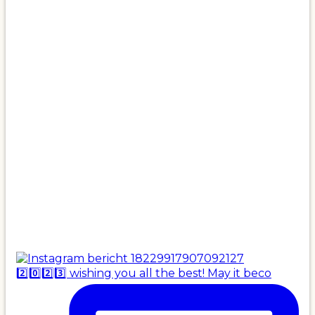
2️⃣0️⃣2️⃣3️⃣ wishing you all the best! May it beco