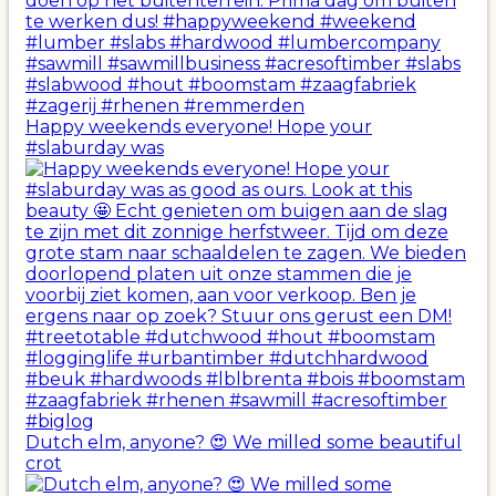
Happy weekends everyone! Hope your
#slaburday was
Dutch elm, anyone? 😍 We milled some beautiful
crot