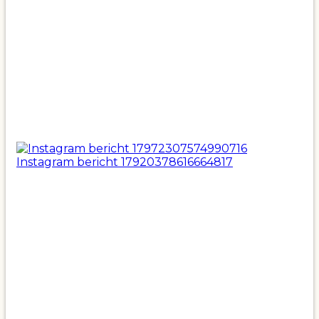
Instagram bericht 17920378616664817