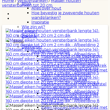
Home
/
Vensterbanken
/
Massief houten
Blog
vensterbanken tot 20 cm
Alles over hout
Hoe bevestig je zwevende houten
wandplanken?
Inspiratie
Wie zijn wij?
Contact
Zakelijk
Shop
Badkamer
Badkamermeubels
Inspiratie: hout in de badkamer
Eiken houten badkamerblad
zwevend en stalen handdoekrek
Eiken houten badkamerblad met
stalen handdoekbeugels
Eiken houten met staal
badkamermeubel met onderstel
en onderligger
Eiken houten badkamerblad
zwevend met zwevende
wandplank
Eiken houten badkamerblad met