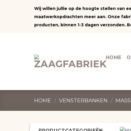
Ga
Wij willen jullie op de hoogte stellen van
naar
maatwerkopdrachten meer aan. Onze fabrie
inhoud
producten, binnen 1-3 dagen verzonden. Be
HOME
O
HOME
/
VENSTERBANKEN
/
MASS
PRODUCTCATEGORIEËN