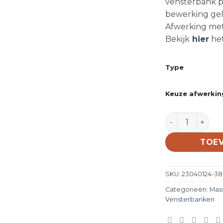
vensterbank pl
bewerking geld
Afwerking met 
Bekijk
hier
het
Type
Keuze afwerkin
Massief eiken 
TOE
SKU:
23040124-38
Categorieën:
Mas
Vensterbanken