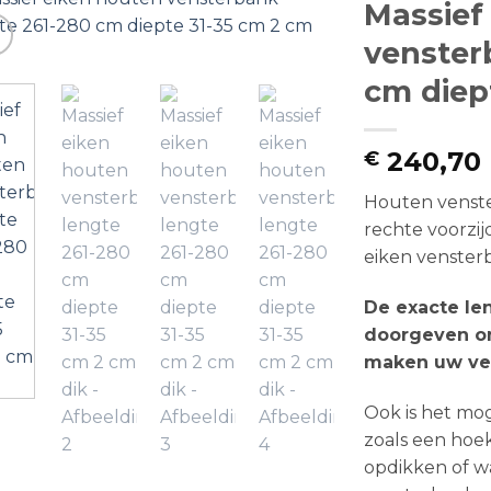
Massief
venster
cm diep
240,70
€
Houten venst
rechte voorzij
eiken venster
De exacte le
doorgeven on
maken uw ve
Ook is het mo
zoals een hoek
opdikken of w