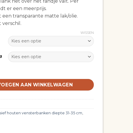
ank net over het randje valt. Per
t er een meerprijs.
een transparante matte lak/olie.
 verschil.
WISSEN
g
houten vensterbank lengte 261-280 cm diepte 31-35 cm 2
VOEGEN AAN WINKELWAGEN
sief houten vensterbanken diepte 31-35 cm
,