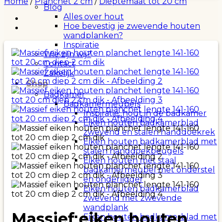
Home
/
Planchet 2 cm
/
Dieptemaat tot 20 cm
Blog
Alles over hout
Hoe bevestig je zwevende houten
wandplanken?
Inspiratie
Wie zijn wij?
Contact
Zakelijk
Shop
Badkamer
Badkamermeubels
Inspiratie: hout in de badkamer
Eiken houten badkamerblad
zwevend en stalen handdoekrek
Eiken houten badkamerblad met
stalen handdoekbeugels
Eiken houten met staal
badkamermeubel met onderstel
en onderligger
Eiken houten badkamerblad
zwevend met zwevende
wandplank
Massief eiken houten
Eiken houten badkamerblad met