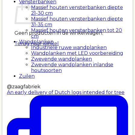
Vensterbanken
Massief houten vensterbanken diepte
21-30 cm
Massief houten vensterbanken diepte
31-35 cm
Massief houten vensterbanken tot 20
Geen producten in de winkelwagen.
cm
Wandplanken
Terug naar winkel
Industriële ruwe wandplanken
Wandplanken met LED voorbereiding
Zwevende wandplanken
Zwevende wandplanken inlandse
houtsoorten
Zuilen
@zaagfabriek
An early delivery of Dutch logs intended for tree