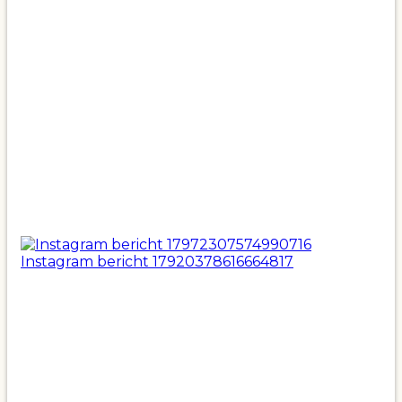
Instagram bericht 17920378616664817