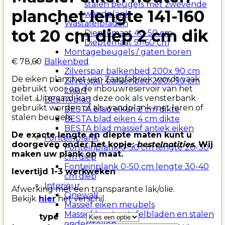
stalen beugels met zwevende
planchet lengte 141-160
wandplank
Wastafelbladen
tot 20 cm diep 2 cm dik
Dieptemaat 40-50 cm
Dieptemaat 51-60 cm
Montagebeugels / gaten boren
€
78,60
Balkenbed
Zilverspar balkenbed 200x 90 cm
De eiken planchet van Zaagfabriek wordt vaak
Zilverspar balkenbed 200x 90 cm
gebruikt voor op de inbouwreservoir van het
zwart
toilet. Uiteraard kan deze ook als vensterbank
BESTA blad
gebruikt worden of als wandplank met leren of
BESTA blad eiken 2 cm dikte
stalen beugels.
BESTA blad eiken 4 cm dikte
BESTA blad massief antiek eiken
De exacte lengte en diepte maten kunt u
Fonteinplank
doorgeven onder het kopje:
bestelnotities
. Wij
Fonteinplank 0-50 cm lengte 20-30
maken uw plank op maat.
cm diep
Fonteinplank 0-50 cm lengte 30-40
levertijd 1-3 werkweken
cm diep
Interieur
Afwerking met een transparante lak/olie.
Cinewall
Bekijk
hier
het verschil.
Massief eiken meubels
Massief houten tafelbladen en stalen
type
onderstellen