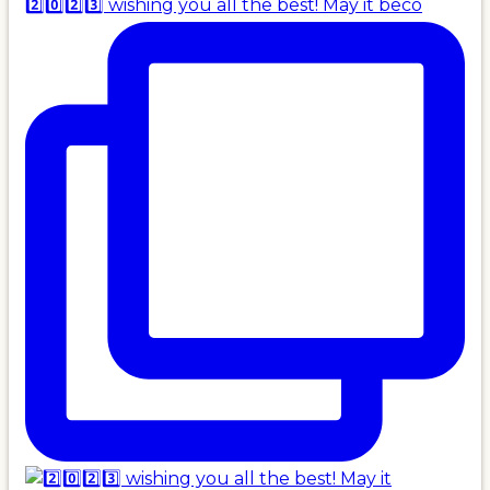
2️⃣0️⃣2️⃣3️⃣ wishing you all the best! May it beco