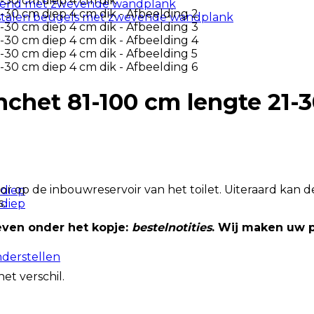
vend met zwevende wandplank
stalen beugels met zwevende wandplank
nchet 81-100 cm lengte 21-
r op de inbouwreservoir van het toilet. Uiteraard kan 
 diep
.
 diep
ven onder het kopje:
bestelnotities
. Wij maken uw 
nderstellen
et verschil.