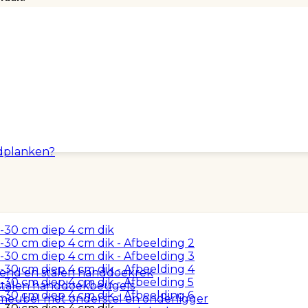
dplanken?
end en stalen handdoekrek
stalen handdoekbeugels
meubel met onderstel en onderligger