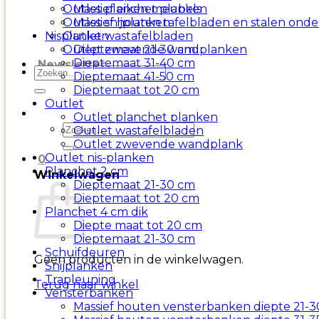
Massief eiken meubels
Outlet planchet planken
Massief houten tafelbladen en stalen onde
Outlet snijplanken
Nisplanken
Outlet wastafelbladen
Dieptemaat 21-30 cm
Outlet zwevende wandplanken
Dieptemaat 31-40 cm
Newsletter
Zoeken
Dieptemaat 41-50 cm
naar:
Dieptemaat tot 20 cm
Outlet
Outlet planchet planken
Zoeken
Outlet wastafelbladen
naar:
Outlet zwevende wandplank
Outlet nis-planken
0
Planchet 2 cm
Winkelwagen
Dieptemaat 21-30 cm
Dieptemaat tot 20 cm
Planchet 4 cm dik
Diepte maat tot 20 cm
Dieptemaat 21-30 cm
Schuifdeuren
Geen producten in de winkelwagen.
Snijplanken
Trapleuning
Terug naar winkel
Vensterbanken
Massief houten vensterbanken diepte 21-