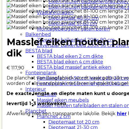
Eiken houten badkamerblad zwe
Eiken houten badkamerblad met 
Wastafelbladen
Dieptemaat 40-50 cm
Dieptemaat 51-60 cm
Montagebeugels / gaten boren
Balkenbed
Massief eiken houten pla
Zilverspar balkenbed 200x 90 cm
Zilverspar balkenbed 200x 90 cm zwart
dik
BESTA blad
BESTA blad eiken 2 cm dikte
BESTA blad eiken 4 cm dikte
BESTA blad massief antiek eiken
€
117,90
Fonteinplank
De planchet van Zaagfabriek wordt vaak gebruikt voo
Fonteinplank 0-50 cm lengte 20-30 cm
worden of als wandplank met leren of stalen beugels
Fonteinplank 0-50 cm lengte 30-40 cm
Interieur
De exacte lengte en diepte maten kunt u doorge
Cinewall
Massief eiken meubels
levertijd 1-3 werkweken
Massief houten tafelbladen en stalen o
Planchet
Afwerking met een transparante lak/olie. Bekijk
hier
h
Planchet 2 cm
Dieptemaat tot 20 cm
Dieptemaat 21-30 cm