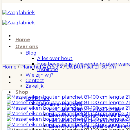
Home
Over ons
Blog
Alles over hout
Hoe bevestig je zwevende houten wan
Home
/
Planchet 4 cm dik
/
Dieptemaat 21-30 cm
Inspiratie
Wie zijn wij?
Contact
Zakelijk
Shop
Badkamer
Badkamermeubels
Inspiratie: hout in de badkamer
Eiken houten badkamerblad zwev
Eiken houten badkamerblad met 
Eiken houten met staal badkamer