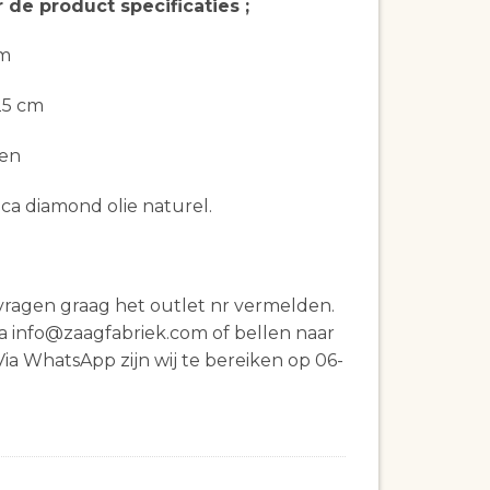
r de
product
specificaties
;
cm
25 cm
ken
ca diamond olie naturel.
vragen graag het outlet nr vermelden.
a info@zaagfabriek.com of bellen naar
ia WhatsApp zijn wij te bereiken op 06-