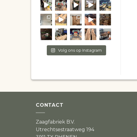
Volg ons op Instagram
CONTACT
Zaagfabriek B.V.
Utrechtsestraatweg 194