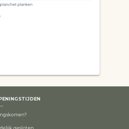
 planchet planken
PENINGSTIJDEN
angskomen?
jdelijk gesloten