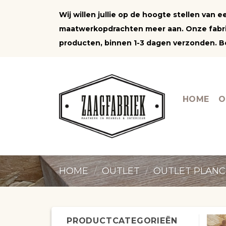
Ga
Wij willen jullie op de hoogte stellen van
naar
maatwerkopdrachten meer aan. Onze fabrie
inhoud
producten, binnen 1-3 dagen verzonden. Be
HOME
O
HOME
/
OUTLET
/
OUTLET PLANC
PRODUCTCATEGORIEËN