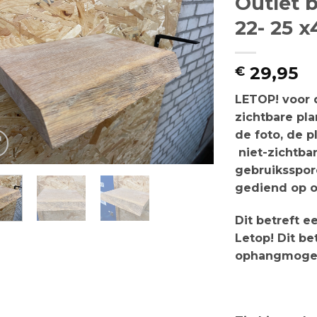
Outlet 
22- 25 
29,95
€
LETOP!
voor d
zichtbare pla
de foto, de 
niet-zichtba
gebruiksspor
gediend op o
Dit betreft 
Letop! Dit be
ophangmogel