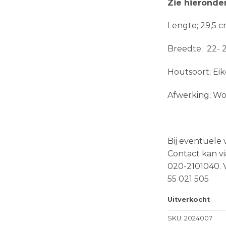
Zie hieronde
Lengte; 29,5 
Breedte; 22- 
Houtsoort; Ei
Afwerking; Wo
Bij eventuele 
Contact kan vi
020-2101040. V
55 021 505
Uitverkocht
SKU:
2024007