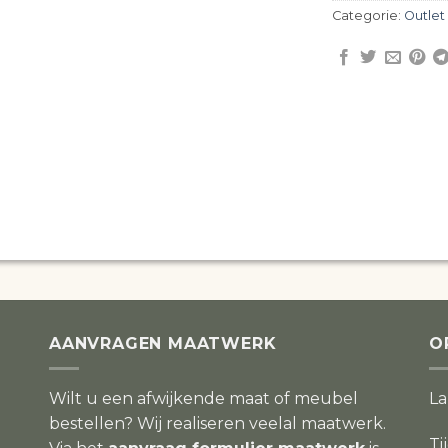
Categorie:
Outlet
AANVRAGEN MAATWERK
O
Wilt u een afwijkende maat of meubel
L
bestellen? Wij realiseren veelal maatwerk.
Ti