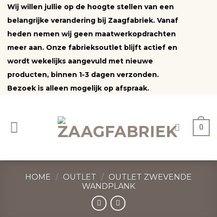
Ga
Wij willen jullie op de hoogte stellen van een
naar
belangrijke verandering bij Zaagfabriek. Vanaf
inhoud
heden nemen wij geen maatwerkopdrachten
meer aan. Onze fabrieksoutlet blijft actief en
wordt wekelijks aangevuld met nieuwe
producten, binnen 1-3 dagen verzonden.
Bezoek is alleen mogelijk op afspraak.
0
HOME
/
OUTLET
/
OUTLET ZWEVENDE
WANDPLANK