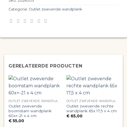
SKU:
2024005
Categorie:
Outlet zwevende wandplank
GERELATEERDE PRODUCTEN
OUTLET ZWEVENDE WANDPLANK
OUTLET ZWEVENDE WANDPLANK
Outlet zwevende
Outlet zwevende rechte
O
boomstam wandplank
wandplank 65x 17,5 x 4 cm
b
60x+-21 x 4 cm
7
€
65,00
€
55,00