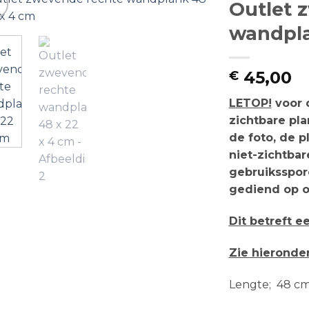
Outlet 
wandpla
45,00
€
LETOP!
voor d
zichtbare pla
de foto, de 
niet-zichtba
gebruiksspor
gediend op o
Dit betreft 
Zie hieronde
Lengte; 48 c