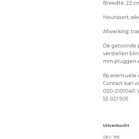
Breedte; 22 c
Houtsoort; ei
Afwerking; tra
De getoonde pr
verstellen bli
mm pluggen e
Bij eventuele 
Contact kan vi
020-2101040. V
55 021 505
Uitverkocht
SKU:
196