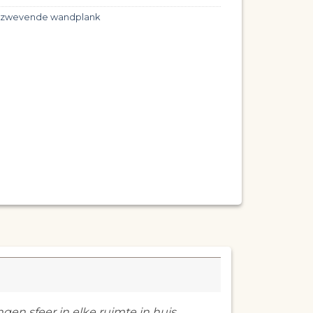
t zwevende wandplank
 sfeer in elke ruimte in huis.