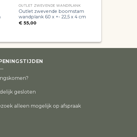
OUTLET ZWEVENDE WANDPLANK
OUTLET ZWEVEN
Outlet zwevende boomstam
Outlet zweven
m
wandplank 60 x +- 22,5 x 4 cm
wandplank 50 x
€
55,00
€
45,00
PENINGSTIJDEN
angskomen?
jdelijk gesloten
zoek alleen mogelijk op afspraak