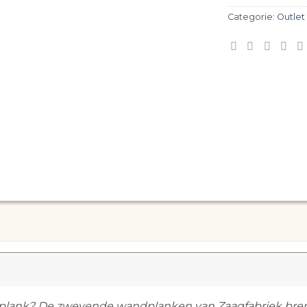
Categorie:
Outle
ank? De zwevende wandplanken van Zaagfabriek brengen