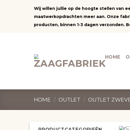
Ga
Wij willen jullie op de hoogte stellen van
naar
maatwerkopdrachten meer aan. Onze fabrie
inhoud
producten, binnen 1-3 dagen verzonden. Be
HOME
O
HOME
/
OUTLET
/
OUTLET ZWEV
PRODUCTCATEGORIEËN