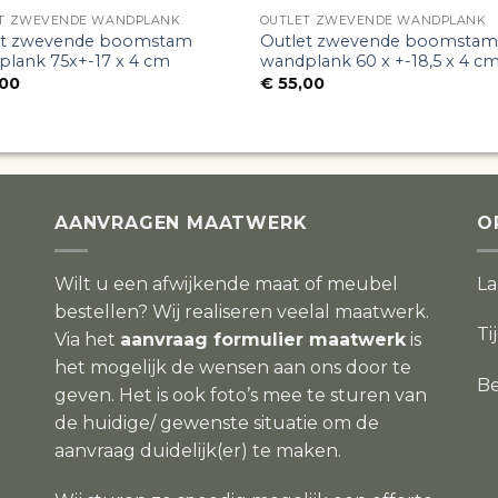
T ZWEVENDE WANDPLANK
OUTLET ZWEVENDE WANDPLANK
et zwevende boomstam
Outlet zwevende boomstam
lank 75x+-17 x 4 cm
wandplank 60 x +-18,5 x 4 c
00
€
55,00
AANVRAGEN MAATWERK
O
Wilt u een afwijkende maat of meubel
L
bestellen? Wij realiseren veelal maatwerk.
Ti
Via het
aanvraag formulier maatwerk
is
het mogelijk de wensen aan ons door te
Be
geven. Het is ook foto’s mee te sturen van
de huidige/ gewenste situatie om de
aanvraag duidelijk(er) te maken.