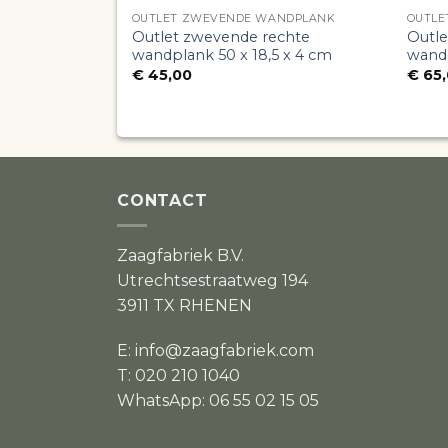
OUTLET ZWEVENDE WANDPLANK
OUTLE
Outlet zwevende rechte
Outl
wandplank 50 x 18,5 x 4 cm
wandp
€
45,00
€
65,
CONTACT
Zaagfabriek B.V.
Utrechtsestraatweg 194
3911 TX RHENEN
E:
info@zaagfabriek.com
T: 020 210 1040
WhatsApp: 06 55 02 15 05