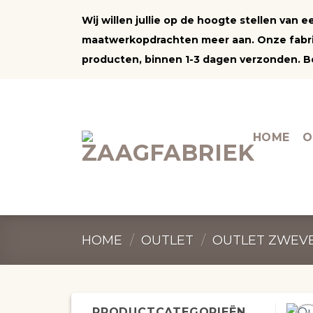
Ga
Wij willen jullie op de hoogte stellen van
naar
maatwerkopdrachten meer aan. Onze fabrie
inhoud
producten, binnen 1-3 dagen verzonden. Be
HOME
O
HOME
/
OUTLET
/
OUTLET ZWEV
PRODUCTCATEGORIEËN