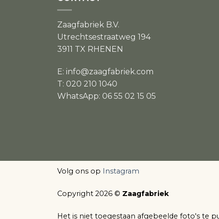
Zaagfabriek B.V.
Utrechtsestraatweg 194
3911 TX RHENEN
E:
info@zaagfabriek.com
T: 020 210 1040
WhatsApp: 06 55 02 15 05
Volg ons op
Instagram
Copyright 2026 ©
Zaagfabriek
Het is niet toegestaan afgebeelde foto's te p