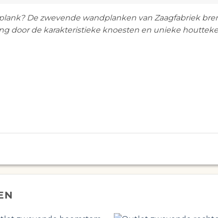
ank? De zwevende wandplanken van Zaagfabriek brengen
ling door de karakteristieke knoesten en unieke houttek
EN