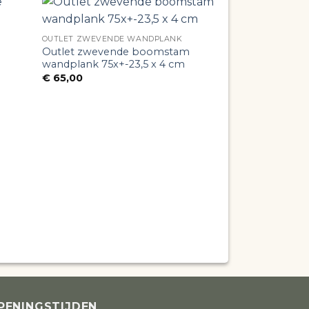
OUTLET ZWEVENDE WANDPLANK
Outlet zwevende boomstam
wandplank 75x+-23,5 x 4 cm
€
65,00
OUTLET ZWEVEN
Outlet zweven
wandplank 50 x
€
45,00
PENINGSTIJDEN