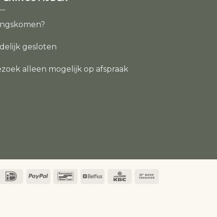
angskomen?
jdelijk gesloten
zoek alleen mogelijk op afspraak
IDeal
PayPal
Bancontact
Belfius
KBC
Bank
Transfer