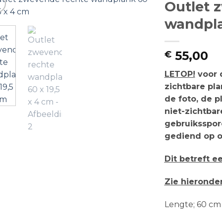
Outlet 
wandpla
55,00
€
LETOP!
voor d
zichtbare pla
de foto, de 
niet-zichtba
gebruiksspor
gediend op o
Dit betreft 
Zie hieronde
Lengte; 60 cm