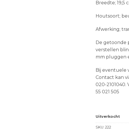
Breedte; 19,5 
Houtsoort; b
Afwerking; tra
De getoonde pr
verstellen bli
mm pluggen e
Bij eventuele 
Contact kan vi
020-2101040. V
55 021 505
Uitverkocht
SKU:
222