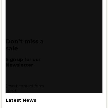
Don’t miss a
sale
Sign up for our
Newsletter
(insert contact form
here)
Latest News