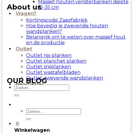
Massief houten vensterbanken diepte
About us
31-35 cm
Vragen?
Kortingscode Zaagfabriek
Hoe bevestig je zwevende houten
wandplanken?
Belangrijk om te weten over massief hout
en de productie
Outlet
Outlet nis-planken
Outlet planchet planken
Outlet snijplanken
Outlet wastafelbladen
Outlet zwevende wandplanken
OUR BLOG
Newsletter
Zoeken
naar:
Zoeken
naar:
0
Winkelwagen