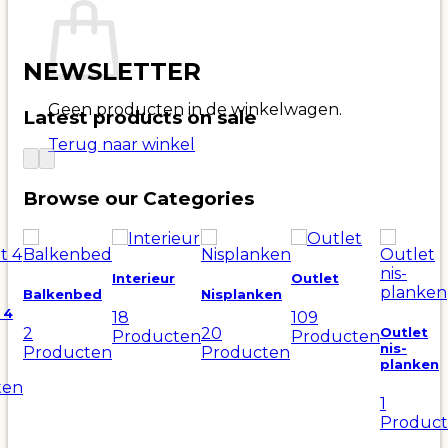
NEWSLETTER
Geen producten in de winkelwagen.
Latest products on sale
Terug naar winkel
Browse our Categories
Interieur
Outlet
Balkenbed
Nisplanken
 4
18
109
Outlet
2
20
Producten
Producten
nis-
Producten
Producten
planken
ten
1
Produc