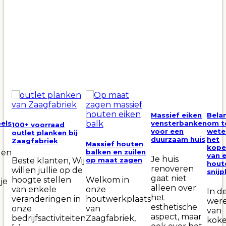
Massief eiken
Belan
els
vensterbanken
om t
100+ voorraad
voor een
weten
outlet planken bij
duurzaam huis
het
Zaagfabriek
Massief houten
kope
balken en zuilen
 en
van 
Je huis
op maat zagen
Beste klanten, Wij
hout
renoveren
willen jullie op de
snijp
gaat niet
hoogte stellen
Welkom in
je
alleen over
van enkele
onze
In d
het
veranderingen in
houtwerkplaats
wer
esthetische
onze
van
van
aspect, maar
bedrijfsactiviteiten
Zaagfabriek,
kok