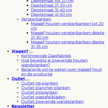
Dieptemaat tot 20 cm
Dieptemaat 21-30 cm
Dieptemaat 31-40 cm
Dieptemaat 41-50 cm
Vensterbanken
Massief houten vensterbanken tot 20
cm
Massief houten vensterbanken diepte
21-30 cm
Massief houten vensterbanken diepte
31-35 cm
Vragen?
Kortingscode Zaagfabriek
Hoe bevestig je zwevende houten
wandplanken?
Belangrijk om te weten over massief hout
en de productie
Outlet
Outlet nis-planken
Outlet planchet planken
Outlet snijplanken
Outlet wastafelbladen
Outlet zwevende wandplanken
Newsletter