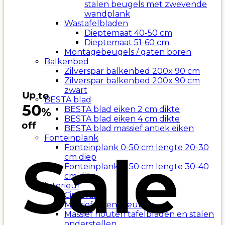
stalen beugels met zwevende
wandplank
Wastafelbladen
Dieptemaat 40-50 cm
Dieptemaat 51-60 cm
Montagebeugels / gaten boren
Balkenbed
Zilverspar balkenbed 200x 90 cm
Zilverspar balkenbed 200x 90 cm
zwart
Up to
BESTA blad
50
BESTA blad eiken 2 cm dikte
%
BESTA blad eiken 4 cm dikte
off
BESTA blad massief antiek eiken
Fonteinplank
Fonteinplank 0-50 cm lengte 20-30
Sale
cm diep
Fonteinplank 0-50 cm lengte 30-40
cm diep
Interieur
Cinewall
Massief eiken meubels
Massief houten tafelbladen en stalen
onderstellen