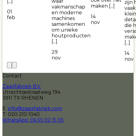
ook over het
[...]
waar
zijn 
maken [...]
vakmanschap
vaak
01
en moderne
klei
14
feb
machines
detai
nov
samenkomen
die 
om unieke
vers
houtproducten
mak
[...]
[...]
29
14
nov
nov
Contact
Zaagfabriek B.V.
Utrechtsestraatweg 194
3911 TX RHENEN
E:
info@zaagfabriek.com
T: 020 210 1040
WhatsApp: 06 55 02 15 05