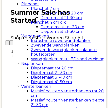
Planchet
Planchet 2 cm
Summer Sale has
Dieptemaat tot 20 cm
Dieptemaat 21-30 cm
Started
Planchet 4 cm dik
Diepte maat tot 20 cm
Dieptemaat 21-30 cm
Wandplanken
Shop men
Shop Women
Shop All
Industriële ruwe wandplanken
Zwevende wandplanken
Zwevende wandplanken inlandse
houtsoorten
Wandplanken met LED voorbereiding
Nisplanken
Dieptemaat tot 20 cm
Dieptemaat 21-30 cm
Dieptemaat 31-40 cm
Dieptemaat 41-50 cm
Vensterbanken
Massief houten vensterbanken tot 20
cm
Massief houten vensterbanken diepte
21-30 cm