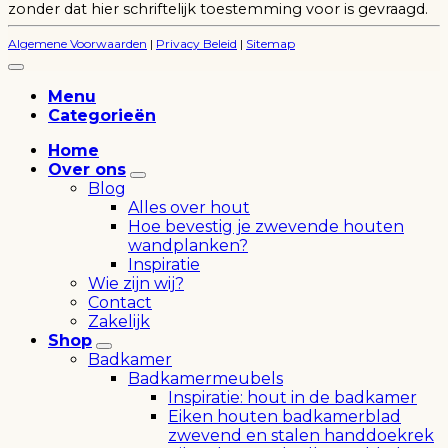
zonder dat hier schriftelijk toestemming voor is gevraagd.
T
Algemene Voorwaarden
|
Privacy Beleid
|
Sitemap
Menu
Categorieën
Home
Over ons
Blog
Alles over hout
Hoe bevestig je zwevende houten
wandplanken?
Inspiratie
Wie zijn wij?
Contact
Zakelijk
Shop
Badkamer
Badkamermeubels
Inspiratie: hout in de badkamer
Eiken houten badkamerblad
zwevend en stalen handdoekrek