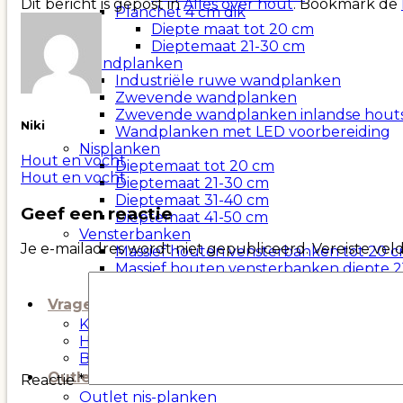
Dit bericht is gepost in
Alles over hout
. Bookmark de
Planchet 4 cm dik
Diepte maat tot 20 cm
Dieptemaat 21-30 cm
Wandplanken
Industriële ruwe wandplanken
Zwevende wandplanken
Zwevende wandplanken inlandse hout
Niki
Wandplanken met LED voorbereiding
Nisplanken
Hout en vocht
Dieptemaat tot 20 cm
Hout en vocht
Dieptemaat 21-30 cm
Dieptemaat 31-40 cm
Geef een reactie
Dieptemaat 41-50 cm
Vensterbanken
Je e-mailadres wordt niet gepubliceerd.
Vereiste ve
Massief houten vensterbanken tot 20 
Massief houten vensterbanken diepte 
Massief houten vensterbanken diepte 3
Vragen?
Kortingscode Zaagfabriek
Hoe bevestig je zwevende houten wandpla
Belangrijk om te weten over massief hout e
Outlet
Reactie
*
Outlet nis-planken