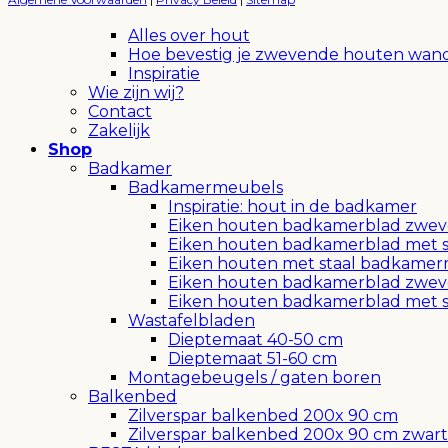
Alles over hout
Hoe bevestig je zwevende houten wan
Inspiratie
Wie zijn wij?
Contact
Zakelijk
Shop
Badkamer
Badkamermeubels
Inspiratie: hout in de badkamer
Eiken houten badkamerblad zwev
Eiken houten badkamerblad met 
Eiken houten met staal badkamer
Eiken houten badkamerblad zwe
Eiken houten badkamerblad met 
Wastafelbladen
Dieptemaat 40-50 cm
Dieptemaat 51-60 cm
Montagebeugels / gaten boren
Balkenbed
Zilverspar balkenbed 200x 90 cm
Zilverspar balkenbed 200x 90 cm zwart