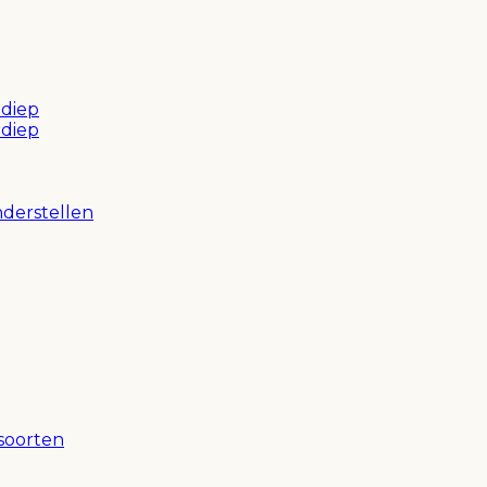
 diep
 diep
nderstellen
soorten