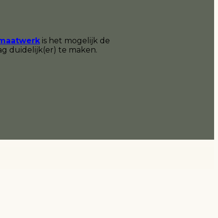
 maatwerk
is het mogelijk de
g duidelijk(er) te maken.
IDeal
PayPal
Bancontact
Belfius
KBC
Bank
Transfer