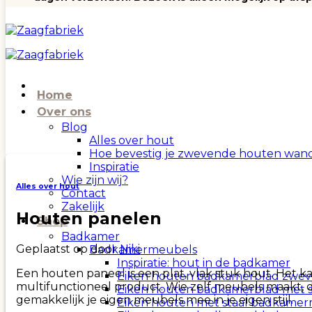
Home
Over ons
Blog
Alles over hout
Hoe bevestig je zwevende houten wan
Inspiratie
Wie zijn wij?
Alles over hout
Contact
Zakelijk
Houten panelen
Shop
Badkamer
Geplaatst op
door
Niki
Badkamermeubels
Inspiratie: hout in de badkamer
Een houten paneel is een plat, vlak stuk hout. Het 
Eiken houten badkamerblad zwev
multifunctioneel product. Wie zelf meubels maakt, d
Eiken houten badkamerblad met 
gemakkelijk je eigen meubels mee in je eigen stijl.
Eiken houten met staal badkamer