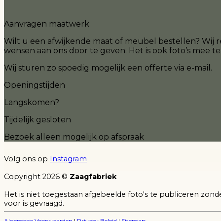
Aanvragen maatwerk
Wilt u een afwijkende maat of meubel bestellen? Wij r
wensen aan ons door te geven. Het is ook foto’s mee te
Wij sturen zo spoedig mogelijk een offerte via e-mail.
Openingstijden
Langskomen?
Tijdelijk gesloten
Bezoek alleen mogelijk op afspraak
Volg ons op
Instagram
Copyright 2026 ©
Zaagfabriek
Het is niet toegestaan afgebeelde foto's te publiceren zonde
voor is gevraagd.
Algemene Voorwaarden
|
Privacy Beleid
|
Sitemap