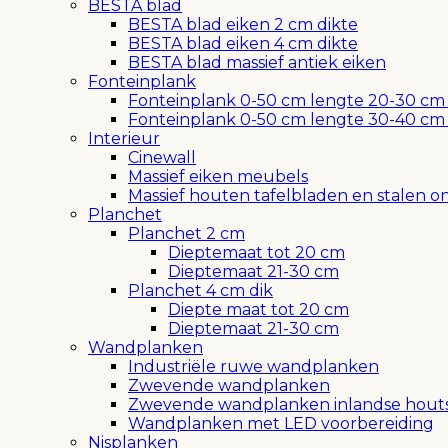
BESTA blad
BESTA blad eiken 2 cm dikte
BESTA blad eiken 4 cm dikte
BESTA blad massief antiek eiken
Fonteinplank
Fonteinplank 0-50 cm lengte 20-30 cm
Fonteinplank 0-50 cm lengte 30-40 cm
Interieur
Cinewall
Massief eiken meubels
Massief houten tafelbladen en stalen o
Planchet
Planchet 2 cm
Dieptemaat tot 20 cm
Dieptemaat 21-30 cm
Planchet 4 cm dik
Diepte maat tot 20 cm
Dieptemaat 21-30 cm
Wandplanken
Industriële ruwe wandplanken
Zwevende wandplanken
Zwevende wandplanken inlandse hout
Wandplanken met LED voorbereiding
Nisplanken