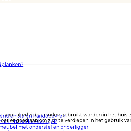
dplanken?
kan voor allerlei doeleinden gebruikt worden in het hui
end en stalen handdoekrek
oet er goed aan om zich te verdiepen in het gebruik va
stalen handdoekbeugels
meubel met onderstel en onderligger