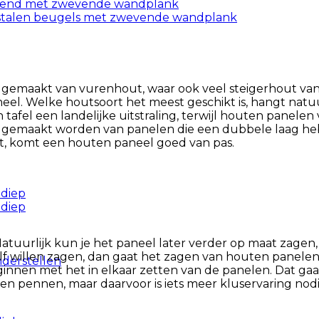
vend met zwevende wandplank
stalen beugels met zwevende wandplank
 ze gemaakt van vurenhout, waar ook veel steigerhout va
eel. Welke houtsoort het meest geschikt is, hangt natuu
 tafel een landelijke uitstraling, terwijl houten panel
en gemaakt worden van panelen die een dubbele laag h
ft, komt een houten paneel goed van pas.
 diep
 diep
tuurlijk kun je het paneel later verder op maat zagen, m
f willen zagen, dan gaat het zagen van houten panelen 
nderstellen
nnen met het in elkaar zetten van de panelen. Dat gaat
 pennen, maar daarvoor is iets meer kluservaring nodi