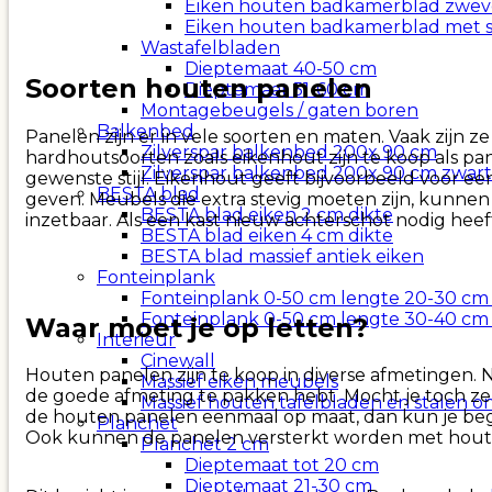
Eiken houten badkamerblad zwe
Eiken houten badkamerblad met 
Wastafelbladen
Dieptemaat 40-50 cm
Soorten houten panelen
Dieptemaat 51-60 cm
Montagebeugels / gaten boren
Balkenbed
Panelen zijn er in vele soorten en maten. Vaak zijn
Zilverspar balkenbed 200x 90 cm
hardhoutsoorten zoals eikenhout zijn te koop als pan
Zilverspar balkenbed 200x 90 cm zwart
gewenste stijl. Eikenhout geeft bijvoorbeeld voor een
BESTA blad
geven. Meubels die extra stevig moeten zijn, kunn
BESTA blad eiken 2 cm dikte
inzetbaar. Als een kast nieuw achterschot nodig hee
BESTA blad eiken 4 cm dikte
BESTA blad massief antiek eiken
Fonteinplank
Fonteinplank 0-50 cm lengte 20-30 cm
Fonteinplank 0-50 cm lengte 30-40 cm
Waar moet je op letten?
Interieur
Cinewall
Houten panelen zijn te koop in diverse afmetingen. Na
Massief eiken meubels
de goede afmeting te pakken hebt. Mocht je toch zel
Massief houten tafelbladen en stalen o
de houten panelen eenmaal op maat, dan kun je begi
Planchet
Ook kunnen de panelen versterkt worden met houten
Planchet 2 cm
Dieptemaat tot 20 cm
Dieptemaat 21-30 cm