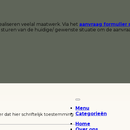
ealiseren veelal maatwerk. Via het
aanvraag formulier
 sturen van de huidige/ gewenste situatie om de aanvraa
Menu
Categorieën
r dat hier schriftelijk toestemming
Home
Over ons