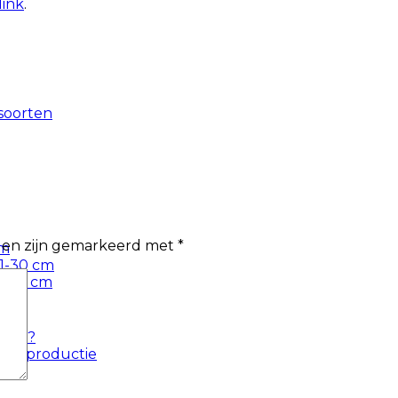
link
.
soorten
lden zijn gemarkeerd met
*
cm
21-30 cm
1-35 cm
nken?
n de productie