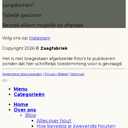
Langskomen?
Tijdelijk gesloten
Bezoek alleen mogelijk op afspraak
I
Volg ons op
Instagram
P
B
Copyright 2026 ©
Zaagfabriek
B
Het is niet toegestaan afgebeelde foto's te publiceren
zonder dat hier schriftelijk toestemming voor is gevraagd.
T
Algemene Voorwaarden
|
Privacy Beleid
|
Sitemap
Menu
Categorieën
Home
Over ons
Blog
Alles over hout
Hoe bevestig je zwevende houten