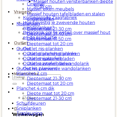
Massief houten vensterbanken diepte
Cinewall
31-35 cm
Massief eiken meubels
Vragen?
Massief houten tafelbladen en stalen
Kortingscode Zaagfabriek
onderstellen
Hoe bevestig je zwevende houten
Nisplanken
wandplanken?
Dieptemaat 21-30 cm
Belangrijk om te weten over massief hout
Dieptemaat 31-40 cm
en de productie
Dieptemaat 41-50 cm
Outlet
Dieptemaat tot 20 cm
Outlet
Outlet nis-planken
Outlet planchet planken
Outlet planchet planken
Outlet wastafelbladen
Outlet snijplanken
Outlet zwevende wandplank
Outlet wastafelbladen
Outlet nis-planken
Outlet zwevende wandplanken
Planchet 2 cm
Newsletter
Zoeken
Dieptemaat 21-30 cm
naar:
Dieptemaat tot 20 cm
Planchet 4 cm dik
Diepte maat tot 20 cm
Zoeken
Dieptemaat 21-30 cm
naar:
Schuifdeuren
Snijplanken
0
Trapleuning
Winkelwagen