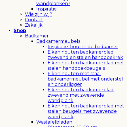
wandplanken?
Inspiratie
Wie zijn wij?
Contact
Zakelijk
Shop
Badkamer
Badkamermeubels
Inspiratie: hout in de badkamer
Eiken houten badkamerblad
zwevend en stalen handdoekrek
Eiken houten badkamerblad met
stalen handdoekbeugels
Eiken houten met staal
badkamermeubel met onderstel
en onderligger
Eiken houten badkamerblad
zwevend met zwevende
wandplank
Eiken houten badkamerblad met
stalen beugels met zwevende
wandplank
Wastafelbladen