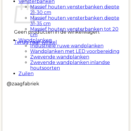
Vensterbanken
Massief houten vensterbanken diepte
21-30 cm
Massief houten vensterbanken diepte
31-35 cm
Massief houten vensterbanken tot 20
Geen producten in de winkelwagen.
cm
Wandplanken
Terug naar winkel
Industriële ruwe wandplanken
Wandplanken met LED voorbereiding
Zwevende wandplanken
Zwevende wandplanken inlandse
houtsoorten
Zuilen
@zaagfabriek