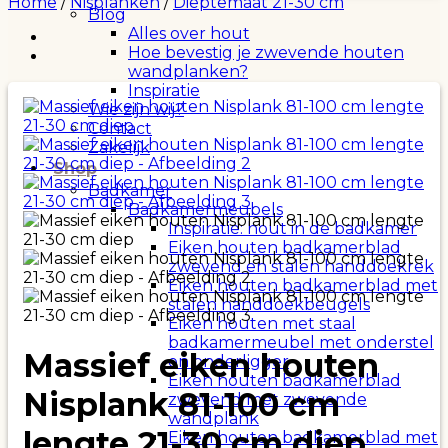
Home
/
Nisplanken
/
Dieptemaat 21-30 cm
Blog
Alles over hout
Hoe bevestig je zwevende houten
wandplanken?
Inspiratie
Wie zijn wij?
Contact
Zakelijk
Shop
Badkamer
Badkamermeubels
Inspiratie: hout in de badkamer
Eiken houten badkamerblad
zwevend en stalen handdoekrek
Eiken houten badkamerblad met
stalen handdoekbeugels
Eiken houten met staal
badkamermeubel met onderstel
Massief eiken houten
en onderligger
Eiken houten badkamerblad
Nisplank 81-100 cm
zwevend met zwevende
wandplank
lengte 21-30 cm diep
Eiken houten badkamerblad met