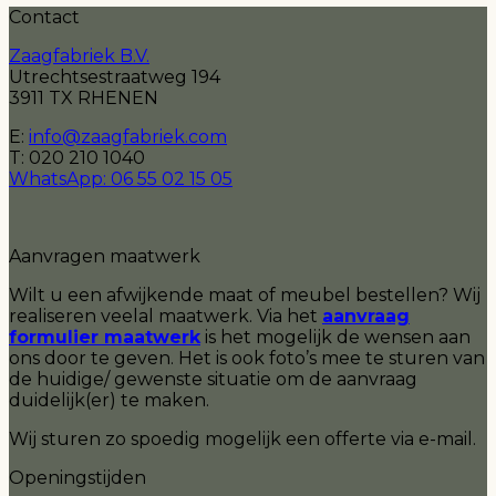
Contact
Zaagfabriek B.V.
Utrechtsestraatweg 194
3911 TX RHENEN
E:
info@zaagfabriek.com
T: 020 210 1040
WhatsApp: 06 55 02 15 05
Aanvragen maatwerk
Wilt u een afwijkende maat of meubel bestellen? Wij
realiseren veelal maatwerk. Via het
aanvraag
formulier maatwerk
is het mogelijk de wensen aan
ons door te geven. Het is ook foto’s mee te sturen van
de huidige/ gewenste situatie om de aanvraag
duidelijk(er) te maken.
Wij sturen zo spoedig mogelijk een offerte via e-mail.
Openingstijden