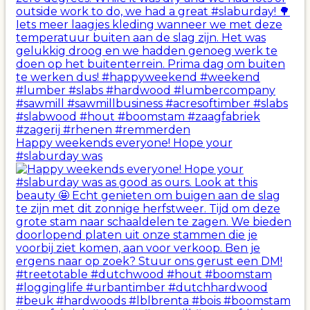
Happy weekends everyone! Hope your
#slaburday was