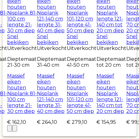
Snel
Snel
Snel
Snel
Snel
bekijken
bekijken
bekijken
bekijken
beki
cht
Uitverkocht
Uitverkocht
Uitverkocht
Uitverkocht
Uitv
aat
Dieptemaat
Dieptemaat
Dieptemaat
Dieptemaat
Diep
21-30 cm
31-40 cm
41-50 cm
tot 20 cm
tot 
Massief
Massief
Massief
Massief
Massi
eiken
eiken
eiken
eiken
eike
houten
houten
houten
houten
hout
81-
Nisplank 81-
Nisplank
Nisplank
Nisplank
Nisp
100 cm
121-140 cm
101-120 cm
lengte 121-
leng
-
lengte 21-
lengte 31-
lengte 41-
140 cm tot
70 c
ep
30 cm diep
40 cm diep
50 cm diep
20 cm diep
20 c
€
162,10
€
264,10
€
279,10
€
154,95
€
99,