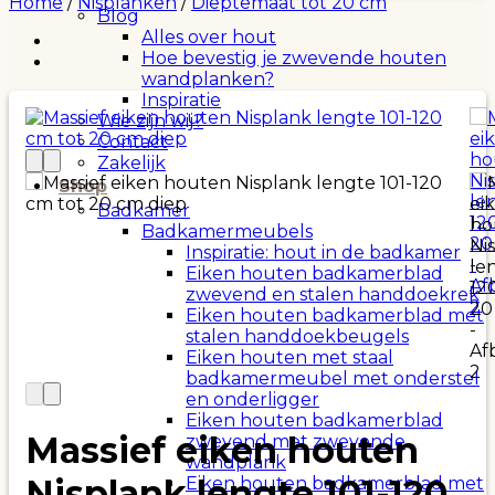
Home
/
Nisplanken
/
Dieptemaat tot 20 cm
Blog
Alles over hout
Hoe bevestig je zwevende houten
wandplanken?
Inspiratie
Wie zijn wij?
Contact
Zakelijk
Shop
Badkamer
Badkamermeubels
Inspiratie: hout in de badkamer
Eiken houten badkamerblad
zwevend en stalen handdoekrek
Eiken houten badkamerblad met
stalen handdoekbeugels
Eiken houten met staal
badkamermeubel met onderstel
en onderligger
Eiken houten badkamerblad
Massief eiken houten
zwevend met zwevende
wandplank
Nisplank lengte 101-120
Eiken houten badkamerblad met