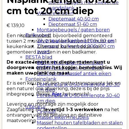
stalen beugels met zwevende
wandplank
cm tot 20 cm diep
Wastafelbladen
Dieptemaat 40-50 cm
Dieptemaat 51-60 cm
€
139,10
Montagebeugels / gaten boren
Balkenbed
Een nisplank wordt bijvoorbeeld gemonteerd
Zilverspar balkenbed 200x 90 cm
tussen 2 muren, 2 keukenkasten of 1 muur en 1
Zilverspar balkenbed 200x 90 cm
keukenkast. Uiteraard kunnen deze ook
zwart
gemonteerd worden in een badkamer.
BESTA blad
De exacte lengte en diepte maten kunt u
BESTA blad eiken 2 cm dikte
doorgeven onder het kopje:
bestelnotities
. Wij
BESTA blad eiken 4 cm dikte
maken uw plank op maat.
BESTA blad massief antiek eiken
Fonteinplank
Er is een keuze uit een matte transparante lak en
Fonteinplank 0-50 cm lengte 20-30
een naturel olie afwerking, deze is bij de prijs
cm diep
inbegrepen. Bekijk
hier
het verschil.
Fonteinplank 0-50 cm lengte 30-40
cm diep
Levering en montage zijn mogelijk door
Interieur
Zaagfabriek BV,
levertijd 1-3 werkweken
na het
Cinewall
ontvangen van de betaling en definitieve
Massief eiken meubels
maatvoering.
Massief houten tafelbladen en stalen
onderstellen