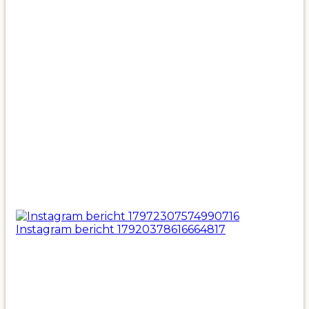
Instagram bericht 17920378616664817