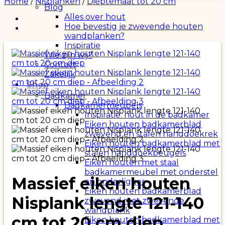
Home
/
Nisplanken
/
Dieptemaat tot 20 cm
Blog
Alles over hout
Hoe bevestig je zwevende houten
wandplanken?
Inspiratie
Wie zijn wij?
Contact
Zakelijk
Shop
Badkamer
Badkamermeubels
Inspiratie: hout in de badkamer
Eiken houten badkamerblad
zwevend en stalen handdoekrek
Eiken houten badkamerblad met
stalen handdoekbeugels
Eiken houten met staal
badkamermeubel met onderstel
Massief eiken houten
en onderligger
Eiken houten badkamerblad
Nisplank lengte 121-140
zwevend met zwevende
wandplank
cm tot 20 cm diep
Eiken houten badkamerblad met