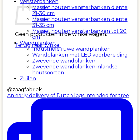
Vensterbanken
Massief houten vensterbanken diepte
21-30 cm
Massief houten vensterbanken diepte
31-35 cm
Massief houten vensterbanken tot 20
Geen producten in de winkelwagen.
cm
Wandplanken
Terug naar winkel
Industriële ruwe wandplanken
Wandplanken met LED voorbereiding
Zwevende wandplanken
Zwevende wandplanken inlandse
houtsoorten
Zuilen
@zaagfabriek
An early delivery of Dutch logs intended for tree