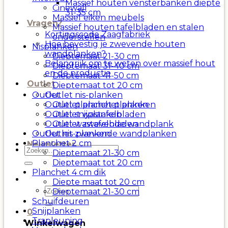
Massief houten vensterbanken diepte
Cinewall
31-35 cm
Massief eiken meubels
Vragen?
Massief houten tafelbladen en stalen
Kortingscode Zaagfabriek
onderstellen
Hoe bevestig je zwevende houten
Nisplanken
wandplanken?
Dieptemaat 21-30 cm
Belangrijk om te weten over massief hout
Dieptemaat 31-40 cm
en de productie
Dieptemaat 41-50 cm
Outlet
Dieptemaat tot 20 cm
Outlet
Outlet nis-planken
Outlet planchet planken
Outlet planchet planken
Outlet wastafelbladen
Outlet snijplanken
Outlet zwevende wandplank
Outlet wastafelbladen
Outlet nis-planken
Outlet zwevende wandplanken
Planchet 2 cm
Newsletter
Zoeken
Dieptemaat 21-30 cm
naar:
Dieptemaat tot 20 cm
Planchet 4 cm dik
Diepte maat tot 20 cm
Zoeken
Dieptemaat 21-30 cm
naar:
Schuifdeuren
Snijplanken
0
Trapleuning
Winkelwagen