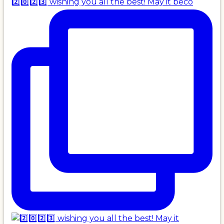
2️⃣0️⃣2️⃣3️⃣ wishing you all the best! May it beco