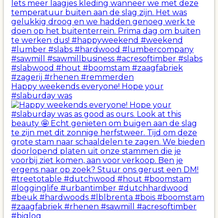
Happy weekends everyone! Hope your
#slaburday was