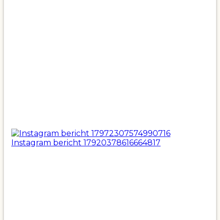
Instagram bericht 17920378616664817