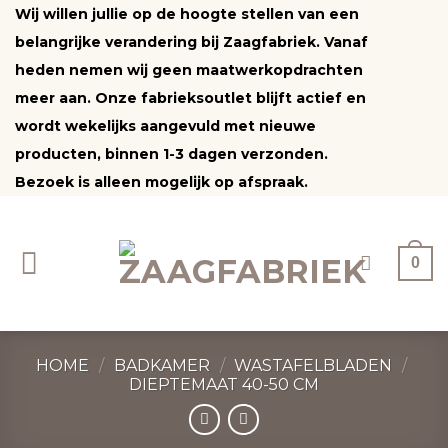
Ga
Wij willen jullie op de hoogte stellen van een
naar
belangrijke verandering bij Zaagfabriek. Vanaf
inhoud
heden nemen wij geen maatwerkopdrachten
meer aan. Onze fabrieksoutlet blijft actief en
wordt wekelijks aangevuld met nieuwe
producten, binnen 1-3 dagen verzonden.
Bezoek is alleen mogelijk op afspraak.
0
HOME
/
BADKAMER
/
WASTAFELBLADEN
/
DIEPTEMAAT 40-50 CM