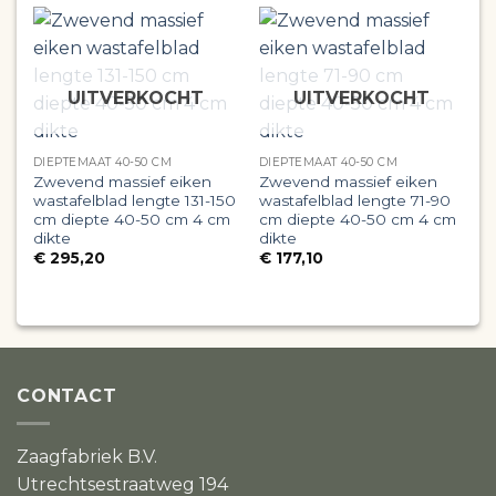
UITVERKOCHT
UITVERKOCHT
DIEPTEMAAT 40-50 CM
DIEPTEMAAT 40-50 CM
D
Zwevend massief eiken
Zwevend massief eiken
Z
wastafelblad lengte 131-150
wastafelblad lengte 71-90
w
cm diepte 40-50 cm 4 cm
cm diepte 40-50 cm 4 cm
2
dikte
dikte
c
€
295,20
€
177,10
CONTACT
Zaagfabriek B.V.
Utrechtsestraatweg 194