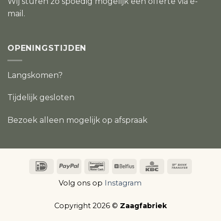
Wij sturen zo spoedig mogelijk een offerte via e-
mail.
OPENINGSTIJDEN
Langskomen?
Tijdelijk gesloten
Bezoek alleen mogelijk op afspraak
IDeal
PayPal
Bancontact
Belfius
KBC
Bank
Transfer
Volg ons op
Instagram
Copyright 2026 ©
Zaagfabriek