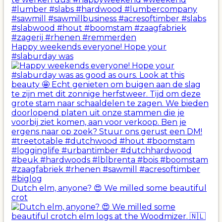
Happy weekends everyone! Hope your
#slaburday was
Dutch elm, anyone? 😍 We milled some beautiful
crot