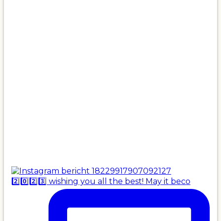
2️⃣0️⃣2️⃣3️⃣ wishing you all the best! May it beco