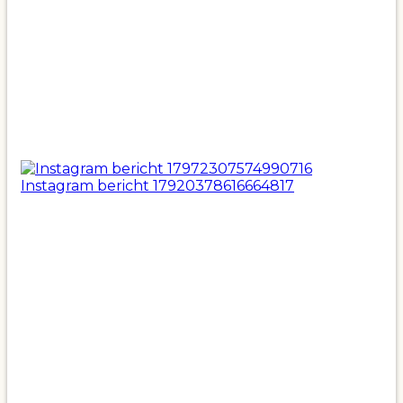
Instagram bericht 17920378616664817