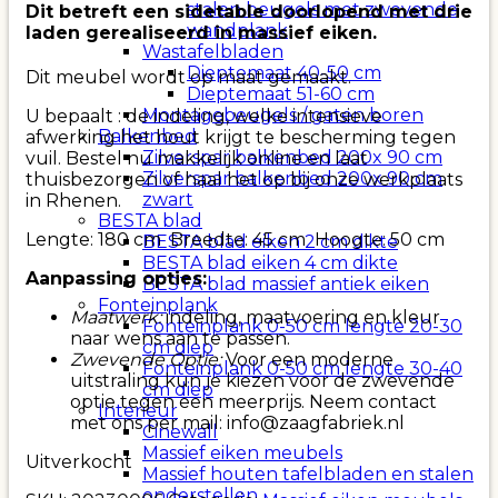
stalen beugels met zwevende
Dit betreft een sidetable doorlopend met drie
wandplank
laden gerealiseerd in massief eiken.
Wastafelbladen
Dieptemaat 40-50 cm
Dit meubel wordt op maat gemaakt.
Dieptemaat 51-60 cm
Montagebeugels / gaten boren
U bepaalt : de indeling, welke intensieve
Balkenbed
afwerking het hout krijgt te bescherming tegen
Zilverspar balkenbed 200x 90 cm
vuil. Bestel nu makkelijk online en laat
Zilverspar balkenbed 200x 90 cm
thuisbezorgen of haal het op bij onze werkplaats
zwart
in Rhenen.
BESTA blad
Lengte: 180 cm Breedte: 45 cm Hoogte: 50 cm
BESTA blad eiken 2 cm dikte
BESTA blad eiken 4 cm dikte
Aanpassing opties:
BESTA blad massief antiek eiken
Fonteinplank
Maatwerk:
indeling, maatvoering en kleur
Fonteinplank 0-50 cm lengte 20-30
naar wens aan te passen.
cm diep
Zwevende Optie:
Voor een moderne
Fonteinplank 0-50 cm lengte 30-40
uitstraling kun je kiezen voor de zwevende
cm diep
optie tegen een meerprijs. Neem contact
Interieur
met ons per mail: info@zaagfabriek.nl
Cinewall
Massief eiken meubels
Uitverkocht
Massief houten tafelbladen en stalen
onderstellen