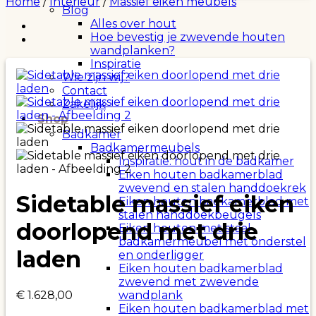
Home
/
Interieur
/
Massief eiken meubels
Blog
Alles over hout
Hoe bevestig je zwevende houten
wandplanken?
Inspiratie
Wie zijn wij?
Contact
Zakelijk
Shop
Badkamer
Badkamermeubels
Inspiratie: hout in de badkamer
Eiken houten badkamerblad
zwevend en stalen handdoekrek
Sidetable massief eiken
Eiken houten badkamerblad met
stalen handdoekbeugels
doorlopend met drie
Eiken houten met staal
badkamermeubel met onderstel
laden
en onderligger
Eiken houten badkamerblad
zwevend met zwevende
€
1.628,00
wandplank
Eiken houten badkamerblad met