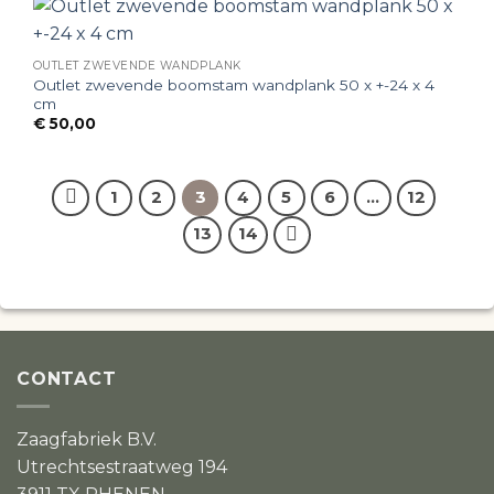
OUTLET ZWEVENDE WANDPLANK
Outlet zwevende boomstam wandplank 50 x +-24 x 4
cm
€
50,00
1
2
3
4
5
6
…
12
13
14
CONTACT
Zaagfabriek B.V.
Utrechtsestraatweg 194